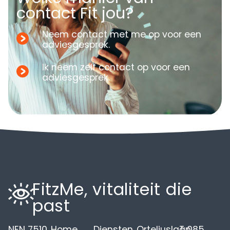
contact Fit jou?
Neem contact met me op voor een
adviesgesprek.
Ik neem zelf contact op voor een
adviesgesprek.
FitzMe, vitaliteit die
past
NEN 7510
Home
Diensten
Orteliuslaan
T 085