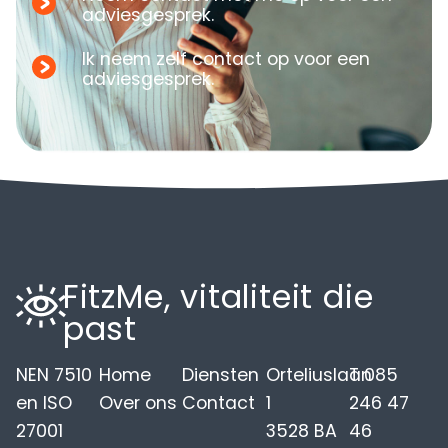
adviesgesprek.
Ik neem zelf contact op voor een
adviesgesprek.
FitzMe, vitaliteit die
past
NEN 7510
Home
Diensten
Orteliuslaan
T 085
en ISO
Over ons
Contact
1
246 47
27001
3528 BA
46