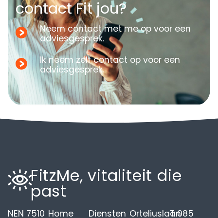
contact Fit jou?
Neem contact met me op voor een
adviesgesprek.
Ik neem zelf contact op voor een
adviesgesprek.
FitzMe, vitaliteit die
past
NEN 7510
Home
Diensten
Orteliuslaan
T 085