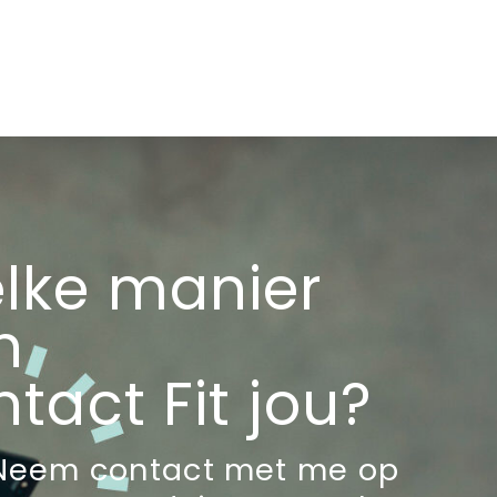
lke manier
n
tact Fit jou?
Neem contact met me op