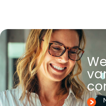
We
va
con