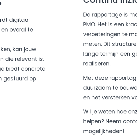
?
De rapportage is m
dt digitaal
PMO. Het is een kra
 en overal te
verbeteringen te mo
meten. Dit structure
ken, kan jouw
lange termijn een 
 die relevant is.
realiseren.
e biedt concrete
Met deze rapportage
n gestuurd op
duurzaam te bouwe
en het versterken v
Wil je weten hoe on
helpen? Neem conta
mogelijkheden!