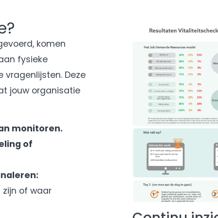
e?
itgevoerd, komen
 aan fysieke
 vragenlijsten. Deze
at jouw organisatie
kan monitoren.
eling of
naleren:
zijn of waar
Continu inzi